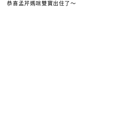
恭喜孟芹媽咪雙寶出住了～