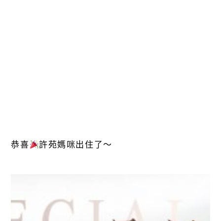
恭喜
許苑媽咪出住了～