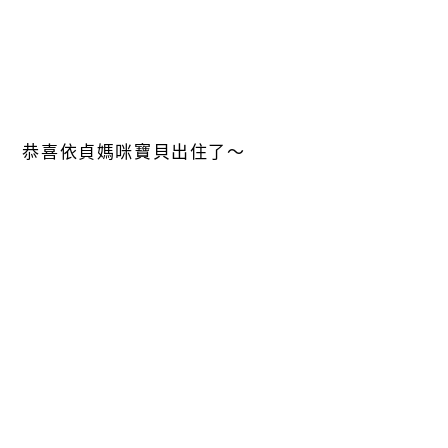
恭喜依貞媽咪寶貝出住了～