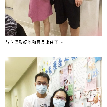
恭喜語彤媽咪和寶貝出住了～