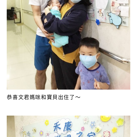
恭喜文君媽咪和寶貝出住了～