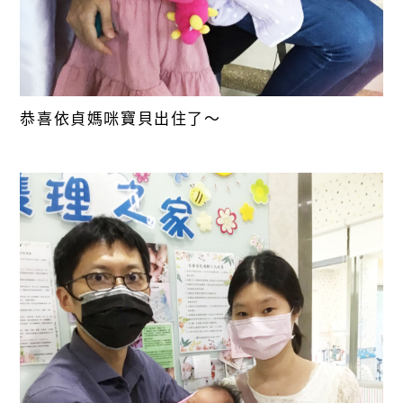
恭喜依貞媽咪寶貝出住了～