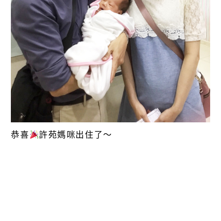
恭喜
許苑媽咪出住了～