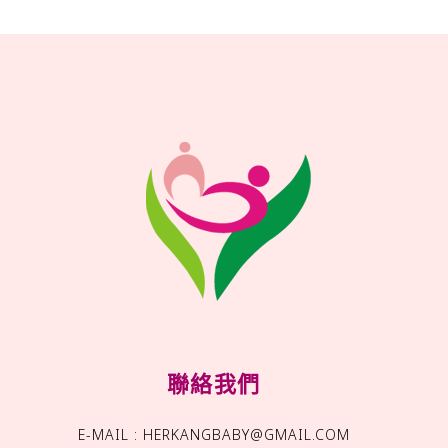
聯絡我們
E-MAIL : HERKANGBABY@GMAIL.COM