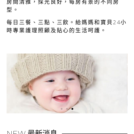
房間清雅，採光良好，每房有景的不同房
型。
每日三餐、三點、三飲。給媽媽和寶貝24小
時專業護理照顧及貼心的生活呵護。
禾康感恩大回饋
NEW
最新消息
~單月預產的媽咪們有福了~ 凡單月預產的媽咪，簽約即