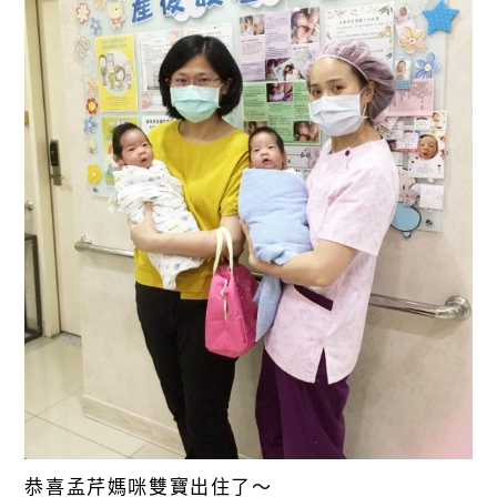
恭喜孟芹媽咪雙寶出住了～