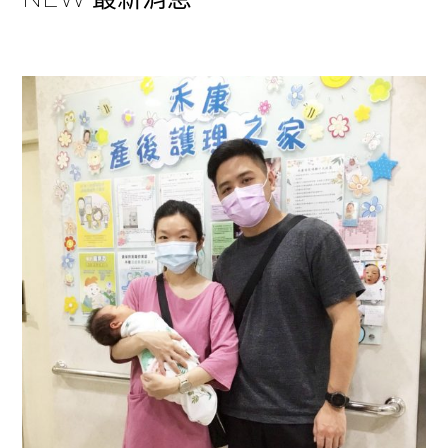
可享有”6折”大折扣， “當日簽約再享優惠~” 名額有限，
歡迎來電預約參觀~
看更多