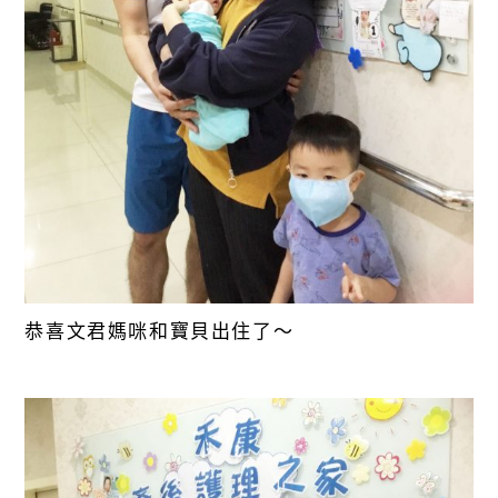
恭喜文君媽咪和寶貝出住了～