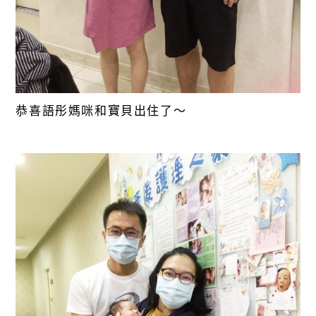
恭喜語彤媽咪和寶貝出住了～